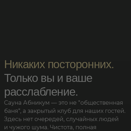
баня", а закрытый клуб для наших гостей.
Здесь нет очередей, случайных людей
и чужого шума. Чистота, полная
приватность и высокий уровень сервиса.
Это ваше личное пространство на всё
время бронирования.
Обратите внимание
Для гостей, проживающих в гостинице,
ежедневное посещение сауны
с бассейном
с 07:00 до 10:00
включено
в стоимость проживания.
После 10:00 сауну с бассейном можно
забронировать за дополнительную плату
при наличии свободного времени. Услуга
доступна
только для проживающих
в гостинице
.