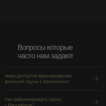
info@abnicum.com
Подписаться на канал
Вопросы которые
Написать нам
часто нам задают
ВКонтакте
Кому доступно бронирование
финской сауны с бассейном?
Как забронировать сауну
с бассейном?