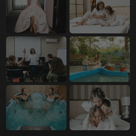
Аквааэробика
Сауна с бассейном
Хаммам с джакузи
Тренажёрный зал
Акции
Подарочные сертификаты
Забронировать номер
Обратный звонок
Партнеры
Правила предоставления услуг
© 2026 АБНИКУМ. Все права защищены
Политика конфиденциальности
Пользовательское
соглашение
Разработка сайта