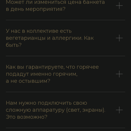
Может ли измениться цена банкета
в день мероприятия?
Номера для проживания
Ресторан
У нас в коллективе есть
Банкетные залы
вегетарианцы и аллергики. Как
Барбекю-площадки
быть?
Для бизнеса
Мероприятия
Свадьб
а
Как вы гарантируете, что горячее
День рождения
подадут именно горячим,
Выпускной
а не остывшим?
Корпоратив
Новый год
СПА-центр
Нам нужно подключить свою
сложную аппаратуру (свет, экраны).
СПА-программы
Это возможно?
Массаж
Аквааэробика