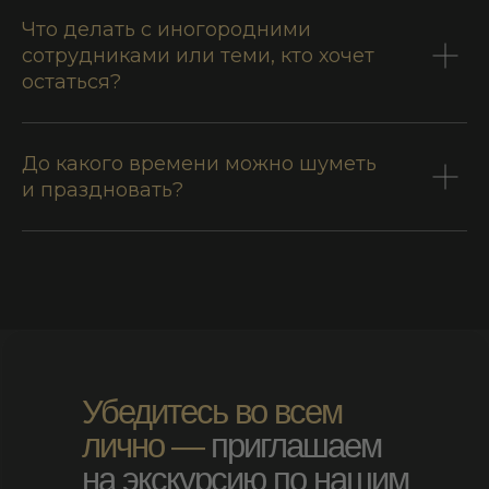
Сауна с бассейном
Что делать с иногородними
Хаммам с джакузи
сотрудниками или теми, кто хочет
Тренажёрный зал
остаться?
Акции
Подарочные сертификаты
Забронировать номер
До какого времени можно шуметь
Обратный звонок
и праздновать?
Партнеры
Правила предоставления услуг
© 2026 АБНИКУМ. Все права защищены
Политика конфиденциальности
Пользовательское
соглашение
Разработка сайта
Убедитесь во всем
лично —
приглашаем
на экскурсию по нашим