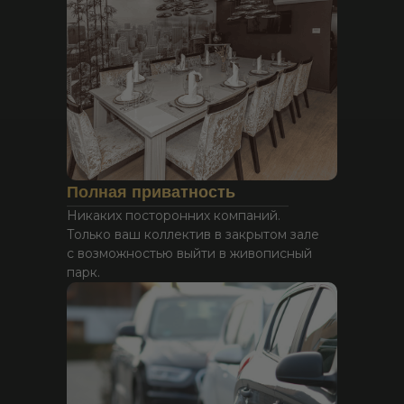
Барбекю-площадки
Для больших компаний (от 11 гостей)
у нас действует депозит в ресторан (500
₽ на гостя + 15% за обслуживание). На эту
сумму вы заказываете из нашего
ресторана вкуснейшие блюда и напитки,
которые мы красиво подадим в вашу
Полная приватность
беседку. Возвратный залог за
Никаких посторонних компаний.
сохранность имущества - 5 000 ₽.
Только ваш коллектив в закрытом зале
с возможностью выйти в живописный
парк.