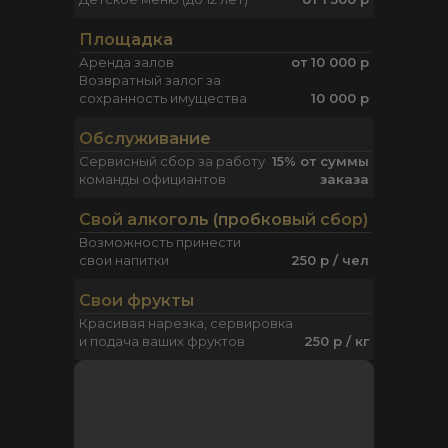
Площадка
Аренда залов
от 10 000 р
Возвратный залог за
сохранность имущества
10 000 р
Ольга
Ден
О
Д
Обслуживание
Сервисный сбор за работу
15% от суммы
Обожаю Абникум всей душой!
Всё отлично,пер
команды официантов
заказа
Просто кусочек красоты и сервиса
еда вкусная,чист
на левом берегу) парковка,
многих гостиниц
Свой алкоголь (пробковый сбор)
вежливый персонал, чистые
сравнивать то А
Возможность принести
номера, а главное шикарная спа-
лучшая,то одна и
свои напитки
250 р / чел
зона. Много лет хожу на спа-
программы, всегда шикарные
Свои фрукты
мастера с мед образованием.
Красивая нарезка, сервировка
Спасибо, успехов и процветания!
и подача ваших фруктов
250 р / кг