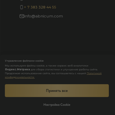
+ 7 383 328 44 55
info@abnicum.com
Управление файлами cookie
Мы используем файлы cookie, а также сервис веб-аналитики
Яндекс.Метрика
для сбора статистики и улучшения работы сайта.
Продолжая использование сайта, вы соглашаетесь с нашей
Политикой
Оставить заявку на экскурсию
конфиденциальности.
Оставьте заявку и мы свяжемся
с вами в ближайшее время
Принять все
Ваше имя
Настройка Cookie
Номер телефона