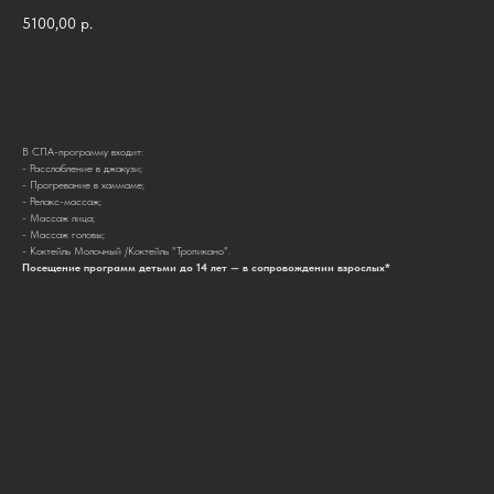
5100,00
р.
Забронировать
В СПА-программу входит:
- Расслабление в джакузи;
- Прогревание в хаммаме;
- Релакс-массаж;
- Массаж лица;
- Массаж головы;
- Коктейль Молочный /Коктейль "Тропикано".
Посещение программ детьми до 14 лет — в сопровождении взрослых*