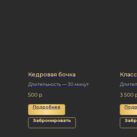
Кедровая бочка
Клас
Длительность — 30 минут.
Длител
500
р.
3 500
р
Подробнее
Подр
Забронировать
Забр